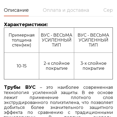
Описание
Оплата и доставка
Серт
Характеристики:
Примерная
ВУС - ВЕСЬМА
ВУС - ВЕСЬМА
толщина
УСИЛЕННЫЙ
УСИЛЕННЫЙ
стен(мм)
ТИП
ТИП
2-х слойное
3-х слойное
10-15
покрытие
покрытие
Трубы ВУС
– это наиболее современная
технология усиленной защиты. В ее основе
лежит применение плотного слоя
экструдированного полиэтилена, что позволяет
добиться более значительного защитного
эффекта по сравнению с традиционными