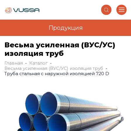
Продукция
Перейти к основному содержанию
Весьма усиленная (ВУС/УС)
изоляция труб
Главная
-
Каталог
-
Вы здесь
Весьма усиленная (ВУС/УС) изоляция труб
-
Труба стальная с наружной изоляцией 720 D