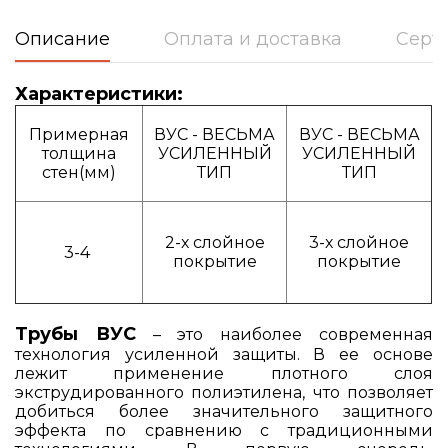
Описание
Оплата и доставка
Серт
Характеристики:
Примерная
ВУС - ВЕСЬМА
ВУС - ВЕСЬМА
толщина
УСИЛЕННЫЙ
УСИЛЕННЫЙ
стен(мм)
ТИП
ТИП
2-х слойное
3-х слойное
3-4
покрытие
покрытие
Трубы ВУС
– это наиболее современная
технология усиленной защиты. В ее основе
лежит применение плотного слоя
экструдированного полиэтилена, что позволяет
добиться более значительного защитного
эффекта по сравнению с традиционными