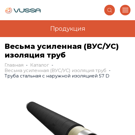
Продукция
Перейти к основному содержанию
Весьма усиленная (ВУС/УС)
изоляция труб
Главная
-
Каталог
-
Вы здесь
Весьма усиленная (ВУС/УС) изоляция труб
-
Труба стальная с наружной изоляцией 57 D