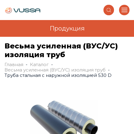
Продукция
Перейти к основному содержанию
Весьма усиленная (ВУС/УС)
изоляция труб
Главная
-
Каталог
-
Вы здесь
Весьма усиленная (ВУС/УС) изоляция труб
-
Труба стальная с наружной изоляцией 530 D