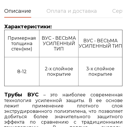
Описание
Оплата и доставка
Серт
Характеристики:
Примерная
ВУС - ВЕСЬМА
ВУС - ВЕСЬМА
толщина
УСИЛЕННЫЙ
УСИЛЕННЫЙ ТИП
стен(мм)
ТИП
2-х слойное
3-х слойное
8-12
покрытие
покрытие
Трубы ВУС
– это наиболее современная
технология усиленной защиты. В ее основе
лежит применение плотного слоя
экструдированного полиэтилена, что позволяет
добиться более значительного защитного
эффекта по сравнению с традиционными