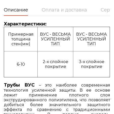
Описание
Оплата и доставка
Серт
Характеристики:
Примерная
ВУС - ВЕСЬМА
ВУС - ВЕСЬМА
толщина
УСИЛЕННЫЙ
УСИЛЕННЫЙ
стен(мм)
ТИП
ТИП
2-х слойное
3-х слойное
6-10
покрытие
покрытие
Трубы ВУС
– это наиболее современная
технология усиленной защиты. В ее основе
лежит применение плотного слоя
экструдированного полиэтилена, что позволяет
добиться более значительного защитного
эффекта по сравнению с традиционными