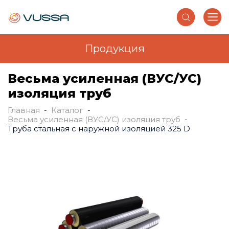
Продукция
Перейти к основному содержанию
Весьма усиленная (ВУС/УС)
изоляция труб
Главная
-
Каталог
-
Вы здесь
Весьма усиленная (ВУС/УС) изоляция труб
-
Труба стальная с наружной изоляцией 325 D