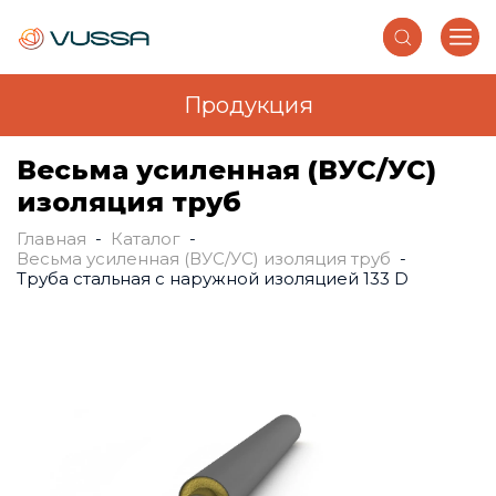
Продукция
Перейти к основному содержанию
Весьма усиленная (ВУС/УС)
изоляция труб
Главная
-
Каталог
-
Вы здесь
Весьма усиленная (ВУС/УС) изоляция труб
-
Труба стальная с наружной изоляцией 133 D