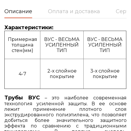
Описание
Оплата и доставка
Серт
Характеристики:
Примерная
ВУС - ВЕСЬМА
ВУС - ВЕСЬМА
толщина
УСИЛЕННЫЙ
УСИЛЕННЫЙ
стен(мм)
ТИП
ТИП
2-х слойное
3-х слойное
4-7
покрытие
покрытие
Трубы ВУС
– это наиболее современная
технология усиленной защиты. В ее основе
лежит применение плотного слоя
экструдированного полиэтилена, что позволяет
добиться более значительного защитного
эффекта по сравнению с традиционными