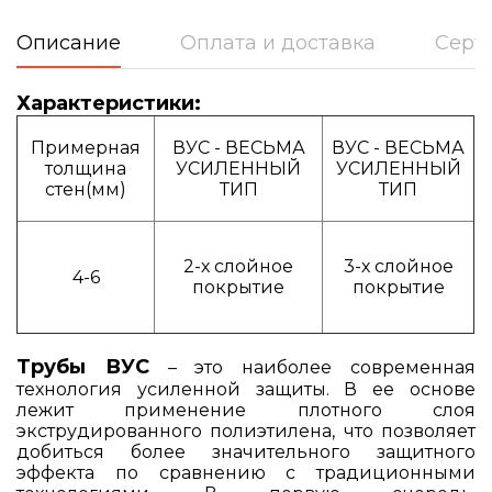
Описание
Оплата и доставка
Серт
Характеристики:
Примерная
ВУС - ВЕСЬМА
ВУС - ВЕСЬМА
толщина
УСИЛЕННЫЙ
УСИЛЕННЫЙ
стен(мм)
ТИП
ТИП
2-х слойное
3-х слойное
4-6
покрытие
покрытие
Трубы ВУС
– это наиболее современная
технология усиленной защиты. В ее основе
лежит применение плотного слоя
экструдированного полиэтилена, что позволяет
добиться более значительного защитного
эффекта по сравнению с традиционными