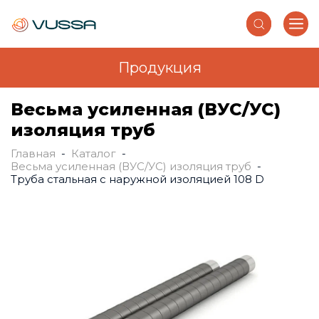
Продукция
Перейти к основному содержанию
Весьма усиленная (ВУС/УС)
изоляция труб
Главная
-
Каталог
-
Вы здесь
Весьма усиленная (ВУС/УС) изоляция труб
-
Труба стальная с наружной изоляцией 108 D