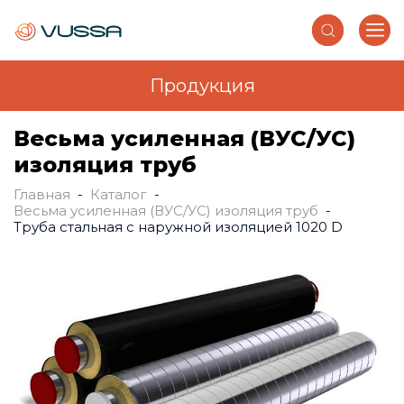
Продукция
Перейти к основному содержанию
Весьма усиленная (ВУС/УС)
изоляция труб
Главная
-
Каталог
-
Вы здесь
Весьма усиленная (ВУС/УС) изоляция труб
-
Труба стальная с наружной изоляцией 1020 D